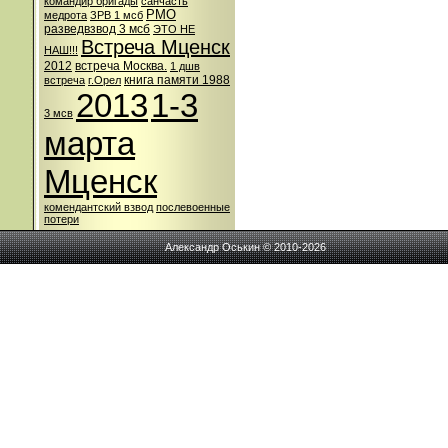
командир бригады
санчасть
РМО
медрота
ЗРВ 1 мсб
разведвзвод 3 мсб
ЭТО НЕ
Встреча Мценск
НАШ!!!
2012
встреча Москва.
1 дшв
книга памяти 1988
встреча
г.Орел
2013
1-3
3 мсв
марта
Мценск
комендантский взвод
послевоенные
потери
Александр Оськин © 2010-2026