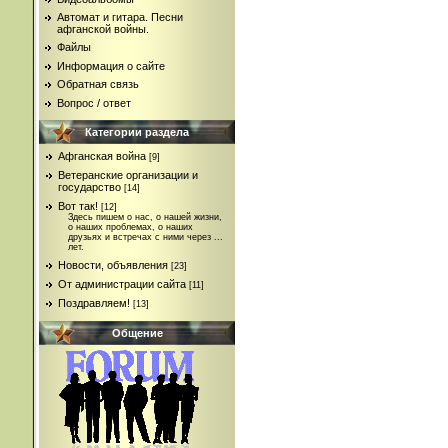
Автомат и гитара. Песни
афганской войны.
Файлы
Информация о сайте
Обратная связь
Вопрос / ответ
Категории раздела
Афганская война
[9]
Ветеранские организации и
государство
[14]
Вот так!
[12]
Здесь пишем о нас, о нашей жизни,
о наших проблемах, о наших
друзьях и встречах с ними через ...
лет.
Новости, объявления
[23]
От администрации сайта
[11]
Поздравляем!
[13]
Общение