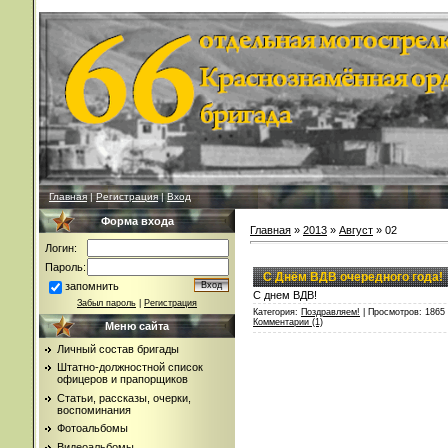
Главная
|
Регистрация
|
Вход
Форма входа
Главная
»
2013
»
Август
»
02
Логин:
Пароль:
C Днём ВДВ очередного года!
запомнить
С днем ВДВ!
Забыл пароль
|
Регистрация
Категория:
Поздравляем!
| Просмотров: 1865
Комментарии (1)
Меню сайта
Личный состав бригады
Штатно-должностной список
офицеров и прапорщиков
Статьи, рассказы, очерки,
воспоминания
Фотоальбомы
Видеоальбомы