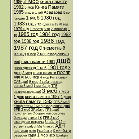
2 мсб
книга памяти
1986
1982
Книга Памяти
5 мср
1985
Асадабад
упр. и штаб
Бар-
1 мсб
1980 год
Кандай
1983 год
2 тр
одесса
1978 год
1979 год
1 габатр
3 тр
2 минбатр
1
1985 год
1984 год
1982
тр
1986 год
год
1988 год
1987 год
Огнемётный
взвод
2 мср
8 мср
взвод связи 1
дшб
книга памяти 1981
мсб
1981 год
3
разведвзвод 1 мсб
дшр
3 мср
книга памяти ПОСЛЕ
АФГАНА
6 мср
4 мср
Рота связи
9 мср
САБ дшб
2 габатр
взвод
связи 3 мсб
1 минбатр
ПТБ
3 мсб
7 мср
разведвзвод дшб
книга памяти 1987
1 дшр
2 дшр
книга памяти 1983
ГРВ 3 мсб
взвод связи 2 мсб
взвод связи дшб
ЗРВ 3 мсб
ЗРабатр
ГРВ дшб
Константин Оборин
комсомолец
Тб
бригады
стихи
ГРВ 2 мсб
ежегодная встреча
3 габатр
12-я
АДН
встреча
palych55@mail.ru
Реабатр
3 минбатр
партизан
лето
1 мср
хара
иср
ремрота
Комбриг