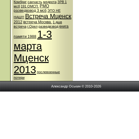
Комбриг
санчасть
медрота
ЗРВ 1
РМО
мсб
191 ОМСП.
разведвзвод 3 мсб
ЭТО НЕ
Встреча Мценск
НАШ!!!
2012
встреча Москва.
1 дшв
книга
встреча
г.Орел
разведвзвод
1-3
памяти 1988
марта
Мценск
2013
послевоенные
потери
Александр Оськин © 2010-2026