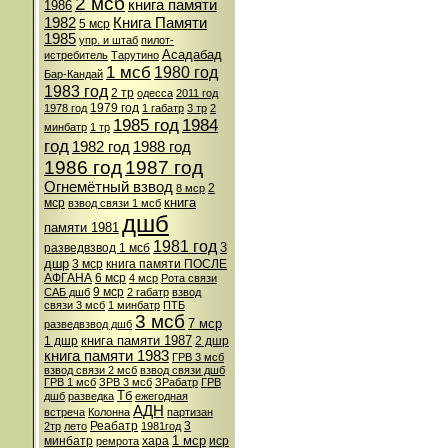
2 мсб
книга памяти
1986
1982
Книга Памяти
5 мср
1985
упр. и штаб
пилот-
Асадабад
истребитель
Тарутино
1 мсб
1980 год
Бар-Кандай
1983 год
2 тр
одесса
2011 год
1979 год
1978 год
1 габатр
3 тр
2
1985 год
1984
минбатр
1 тр
год
1982 год
1988 год
1986 год
1987 год
Огнемётный взвод
2
8 мср
книга
мср
взвод связи 1 мсб
дшб
памяти 1981
1981 год
3
разведвзвод 1 мсб
дшр
3 мср
книга памяти ПОСЛЕ
АФГАНА
6 мср
4 мср
Рота связи
9 мср
САБ дшб
2 габатр
взвод
связи 3 мсб
1 минбатр
ПТБ
3 мсб
7 мср
разведвзвод дшб
книга памяти 1987
1 дшр
2 дшр
книга памяти 1983
ГРВ 3 мсб
взвод связи 2 мсб
взвод связи дшб
ГРВ 1 мсб
ЗРВ 3 мсб
ЗРабатр
ГРВ
Тб
дшб
разведка
ежегодная
АДН
встреча
Колонна
партизан
Реабатр
3
2тр
лето
1981год
1 мср
минбатр
хара
иср
ремрота