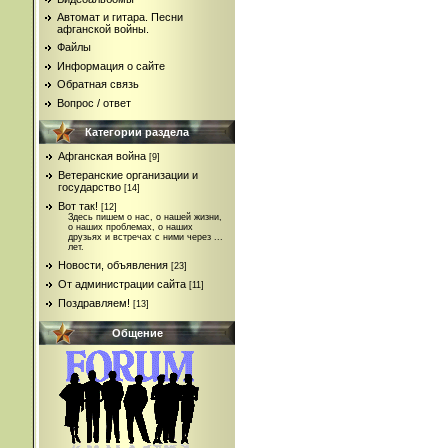
Автомат и гитара. Песни
афганской войны.
Файлы
Информация о сайте
Обратная связь
Вопрос / ответ
Категории раздела
Афганская война
[9]
Ветеранские организации и
государство
[14]
Вот так!
[12]
Здесь пишем о нас, о нашей жизни,
о наших проблемах, о наших
друзьях и встречах с ними через ...
лет.
Новости, объявления
[23]
От администрации сайта
[11]
Поздравляем!
[13]
Общение