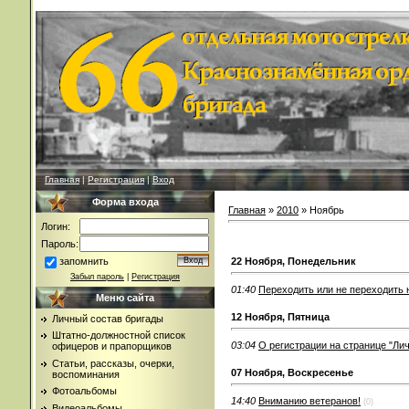
Главная
|
Регистрация
|
Вход
Форма входа
Главная
»
2010
»
Ноябрь
Логин:
Пароль:
запомнить
22 Ноября, Понедельник
Забыл пароль
|
Регистрация
01:40
Переходить или не переходить 
Меню сайта
12 Ноября, Пятница
Личный состав бригады
Штатно-должностной список
03:04
О регистрации на странице "Лич
офицеров и прапорщиков
Статьи, рассказы, очерки,
07 Ноября, Воскресенье
воспоминания
Фотоальбомы
14:40
Вниманию ветеранов!
(0)
Видеоальбомы