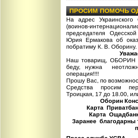
ПРОСИМ ПОМОЧЬ О
На адрес Украинского
(воинов-интернационал
председателя Одесско
Юрия Ермакова об ока
побратиму К. В. Оборину.
Уважа
Наш товарищ, ОБОРИН К
беду, нужна неотлож
операция!!!!
Прошу Вас, по возможн
Средства просим пере
Троицкая, 17 до 18.00, и
Оборин Конс
Карта Приватбанк
Карта Ощадбанка
Заранее благодарны т