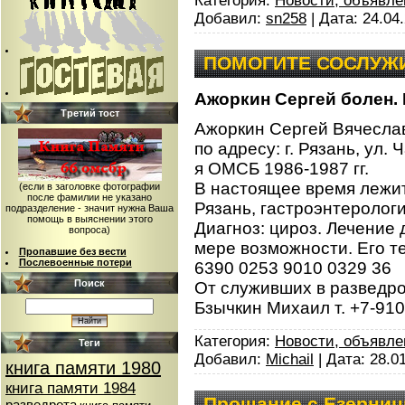
Категория:
Новости, объявле
Добавил:
sn258
| Дата:
24.04
ПОМОГИТЕ СОСЛУЖ
Ажоркин Сергей болен. 
Третий тост
Ажоркин Сергей Вячеславо
по адресу: г. Рязань, ул.
я ОМСБ 1986-1987 гг.
В настоящее время лежит
(если в заголовке фотографии
после фамилии не указано
Рязань, гастроэнтеролог
подразделение - значит нужна Ваша
помощь в выяснении этого
Диагноз: цироз. Лечение
вопроса)
мере возможности. Его те
Пропавшие без вести
Послевоенные потери
6390 0253 9010 0329 36
Поиск
От служивших в разведрот
Бзычкин Михаил т. +7-910
Категория:
Новости, объявле
Теги
Добавил:
Michail
| Дата:
28.0
книга памяти 1980
книга памяти 1984
Прощание с Езерни