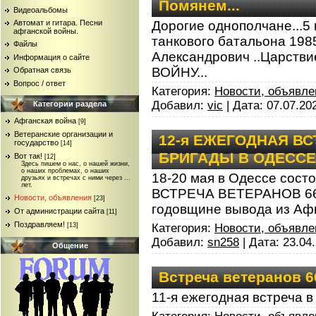
Помянем...
Видеоальбомы
Автомат и гитара. Песни
Дорогие однополчане...5 
афганской войны.
танкового батальона 198
Файлы
Александрович ..Царстви
Информация о сайте
ВОЙНУ...
Обратная связь
Вопрос / ответ
Категория:
Новости, объявле
Добавил:
vic
| Дата:
07.07.20
Категории раздела
Афганская война
[9]
Ветеранские организации и
12-я ЕЖЕГОДНАЯ ВС
государство
[14]
БРИГАДЫ В ОДЕССЕ
Вот так!
[12]
Здесь пишем о нас, о нашей жизни,
о наших проблемах, о наших
18-20 мая в Одессе сос
друзьях и встречах с ними через ...
лет.
ВСТРЕЧА ВЕТЕРАНОВ 66-
Новости, объявления
[23]
годовщине вывода из Аф
От администрации сайта
[11]
Поздравляем!
[13]
Категория:
Новости, объявле
Добавил:
sn258
| Дата:
23.04
Общение
Встреча ветеранов 
11-я ежегодная встреча в