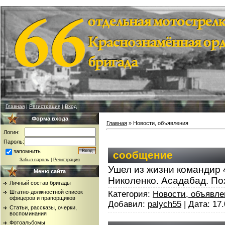
Главная
|
Регистрация
|
Вход
Форма входа
Главная
»
Новости, объявления
Логин:
Пароль:
запомнить
сообщение
Забыл пароль
|
Регистрация
Ушел из жизни командир 4
Меню сайта
Николенко. Асадабад. По
Личный состав бригады
Штатно-должностной список
Категория:
Новости, объявле
офицеров и прапорщиков
Добавил:
palych55
| Дата:
17.
Статьи, рассказы, очерки,
воспоминания
Фотоальбомы