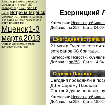
1 мср
иср
Комбриг
санчасть
РМО
медрота
ЗРВ 1 мсб
разведвзвод 3 мсб
ЭТО НЕ
Езерницкий 
Встреча Мценск
НАШ!!!
2012
встреча Москва.
Мценская
1
дшв
встреча
г.Орел
разведвзвод
Категория:
Новости, объявле
книга памяти 1988
Мценск
1-3
Добавил:
sn258
| Дата:
04.09
марта
2013
Ежегодная встреча в
Статься
Огнемётный взвод.
21 мая в Одессе состоит
послевоенные потери
ветеранов 66 бригады.
Категория:
Новости, объявле
Добавил:
sn258
| Дата:
14.04
Сережа Павлов
Сегодня проводили в пос
ДШБ Сережу Павлова.
Светлой души человек, пу
Категория:
Новости, объявле
Добавил:
sn258
| Дата:
18.02