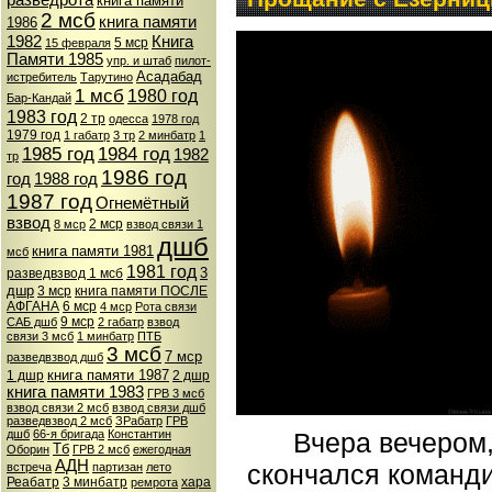
разведрота
книга памяти
2 мсб
книга памяти
1986
1982
Книга
5 мср
15 февраля
Памяти 1985
упр. и штаб
пилот-
Асадабад
истребитель
Тарутино
1 мсб
1980 год
Бар-Кандай
1983 год
2 тр
одесса
1978 год
1979 год
1 габатр
3 тр
2 минбатр
1
1985 год
1984 год
1982
тр
1986 год
год
1988 год
1987 год
Огнемётный
взвод
2 мср
8 мср
взвод связи 1
дшб
книга памяти 1981
мсб
1981 год
3
разведвзвод 1 мсб
дшр
3 мср
книга памяти ПОСЛЕ
АФГАНА
6 мср
4 мср
Рота связи
9 мср
САБ дшб
2 габатр
взвод
связи 3 мсб
1 минбатр
ПТБ
3 мсб
7 мср
разведвзвод дшб
книга памяти 1987
1 дшр
2 дшр
книга памяти 1983
ГРВ 3 мсб
взвод связи 2 мсб
взвод связи дшб
разведвзвод 2 мсб
ЗРабатр
ГРВ
Вчера вечером,
дшб
66-я бригада
Константин
Тб
Оборин
ГРВ 2 мсб
ежегодная
АДН
скончался команди
встреча
партизан
лето
Реабатр
3 минбатр
хара
ремрота