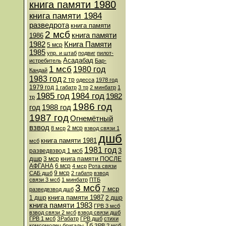
книга памяти 1980
книга памяти 1984
разведрота
книга памяти
2 мсб
книга памяти
1986
1982
Книга Памяти
5 мср
1985
упр. и штаб
подвиг
пилот-
Асадабад
истребитель
Бар-
1 мсб
1980 год
Кандай
1983 год
2 тр
одесса
1978 год
1979 год
1 габатр
3 тр
2 минбатр
1
1985 год
1984 год
1982
тр
1986 год
год
1988 год
1987 год
Огнемётный
взвод
2 мср
8 мср
взвод связи 1
дшб
книга памяти 1981
мсб
1981 год
3
разведвзвод 1 мсб
дшр
3 мср
книга памяти ПОСЛЕ
АФГАНА
6 мср
4 мср
Рота связи
9 мср
САБ дшб
2 габатр
взвод
связи 3 мсб
1 минбатр
ПТБ
3 мсб
7 мср
разведвзвод дшб
книга памяти 1987
1 дшр
2 дшр
книга памяти 1983
ГРВ 3 мсб
взвод связи 2 мсб
взвод связи дшб
ГРВ 1 мсб
ЗРабатр
ГРВ дшб
стихи
Тб
комсомолец бригады
ЗРВ 2 мсб