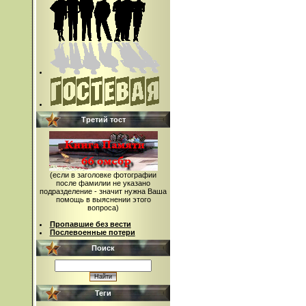
Третий тост
(если в заголовке фотографии
после фамилии не указано
подразделение - значит нужна Ваша
помощь в выяснении этого
вопроса)
Пропавшие без вести
Послевоенные потери
Поиск
Теги