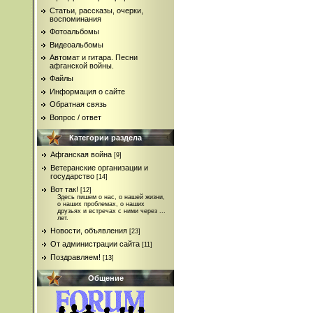
Статьи, рассказы, очерки,
воспоминания
Фотоальбомы
Видеоальбомы
Автомат и гитара. Песни
афганской войны.
Файлы
Информация о сайте
Обратная связь
Вопрос / ответ
Категории раздела
Афганская война
[9]
Ветеранские организации и
государство
[14]
Вот так!
[12]
Здесь пишем о нас, о нашей жизни,
о наших проблемах, о наших
друзьях и встречах с ними через ...
лет.
Новости, объявления
[23]
От администрации сайта
[11]
Поздравляем!
[13]
Общение