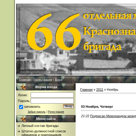
Главная
|
Регистрация
|
Вход
Форма входа
Главная
»
2011
»
Ноябрь
Логин:
Пароль:
запомнить
03 Ноября, Четверг
Забыл пароль
|
Регистрация
21:22
Подписан Меморандум между
Меню сайта
Личный состав бригады
Штатно-должностной список
офицеров и прапорщиков