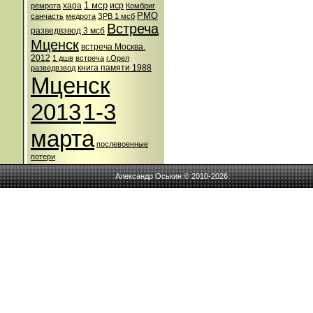
1 мср
хара
иср
ремрота
Комбриг
РМО
санчасть
медрота
ЗРВ 1 мсб
Встреча
разведвзвод 3 мсб
Мценск
встреча Москва.
2012
1 дшв
встреча
г.Орел
книга памяти 1988
разведвзвод
Мценск
2013
1-3
марта
послевоенные
потери
Александр Оськин © 2010-2026