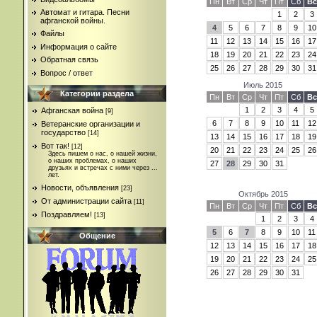
Пн
Вт
Ср
Чт
Пт
Сб
Вс
Автомат и гитара. Песни
1
2
3
афганской войны.
4
5
6
7
8
9
10
Файлы
11
12
13
14
15
16
17
Информация о сайте
18
19
20
21
22
23
24
Обратная связь
25
26
27
28
29
30
31
Вопрос / ответ
Июль 2015
Категории раздела
Пн
Вт
Ср
Чт
Пт
Сб
Вс
1
2
3
4
5
Афганская война
[9]
6
7
8
9
10
11
12
Ветеранские организации и
государство
[14]
13
14
15
16
17
18
19
Вот так!
[12]
20
21
22
23
24
25
26
Здесь пишем о нас, о нашей жизни,
о наших проблемах, о наших
27
28
29
30
31
друзьях и встречах с ними через ...
лет.
Новости, объявления
[23]
Октябрь 2015
От администрации сайта
[11]
Пн
Вт
Ср
Чт
Пт
Сб
Вс
Поздравляем!
[13]
1
2
3
4
5
6
7
8
9
10
11
Общение
12
13
14
15
16
17
18
19
20
21
22
23
24
25
26
27
28
29
30
31