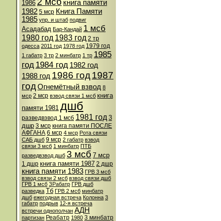
2 мсб
книга памяти
1986
1982
Книга Памяти
5 мср
1985
упр. и штаб
подвиг
1 мсб
Асадабад
Бар-Кандай
1980 год
1983 год
2 тр
1979 год
одесса
2011 год
1978 год
1985
1 габатр
3 тр
2 минбатр
1 тр
год
1984 год
1982 год
1986 год
1987
1988 год
год
Огнемётный взвод
8
книга
2 мср
мср
взвод связи 1 мсб
дшб
памяти 1981
1981 год
3
разведвзвод 1 мсб
дшр
3 мср
книга памяти ПОСЛЕ
АФГАНА
6 мср
4 мср
Рота связи
9 мср
САБ дшб
2 габатр
взвод
связи 3 мсб
1 минбатр
ПТБ
3 мсб
7 мср
разведвзвод дшб
книга памяти 1987
1 дшр
2 дшр
книга памяти 1983
ГРВ 3 мсб
взвод связи 2 мсб
взвод связи дшб
ГРВ 1 мсб
ЗРабатр
ГРВ дшб
Тб
разведка
ГРВ 2 мсб
минбатр
дшб
ежегодная встреча
Колонна
3
габатр
подрыв
12-я встреча
АДН
встречи однополчан
Реабатр
3 минбатр
партизан
1980