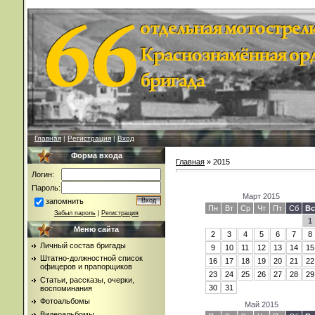
Главная
|
Регистрация
|
Вход
Форма входа
Главная
»
2015
Логин:
Пароль:
Март 2015
запомнить
Пн
Вт
Ср
Чт
Пт
Сб
Вс
Забыл пароль
|
Регистрация
1
Меню сайта
2
3
4
5
6
7
8
Личный состав бригады
9
10
11
12
13
14
15
Штатно-должностной список
16
17
18
19
20
21
22
офицеров и прапорщиков
23
24
25
26
27
28
29
Статьи, рассказы, очерки,
30
31
воспоминания
Фотоальбомы
Май 2015
Видеоальбомы