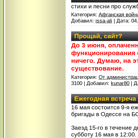
стихи и песни про служ
Категория:
Афганская войн
Добавил:
issa-ali
| Дата:
04
Прощай, сайт?
До 3 июня, оплачен
функционирования с
ничего. Думаю, на э
существование.
Категория:
От администрац
3100 | Добавил:
kunar80
| Д
Ежегодная встреча 
16 мая состоится 9-я е
бригады в Одессе на Б
Заезд 15-го в течение д
субботу 16 мая в 12:00.