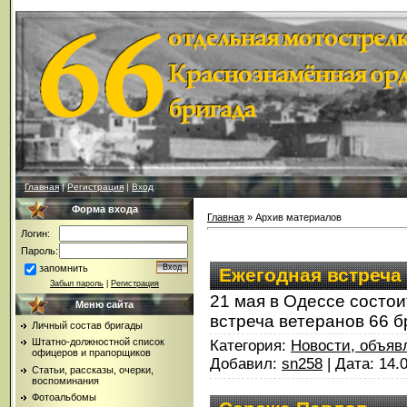
Главная
|
Регистрация
|
Вход
Форма входа
Главная
»
Архив материалов
Логин:
Пароль:
запомнить
Ежегодная встреча
Забыл пароль
|
Регистрация
21 мая в Одессе состо
Меню сайта
встреча ветеранов 66 б
Личный состав бригады
Штатно-должностной список
Категория:
Новости, объяв
офицеров и прапорщиков
Добавил:
sn258
| Дата:
14.
Статьи, рассказы, очерки,
воспоминания
Фотоальбомы