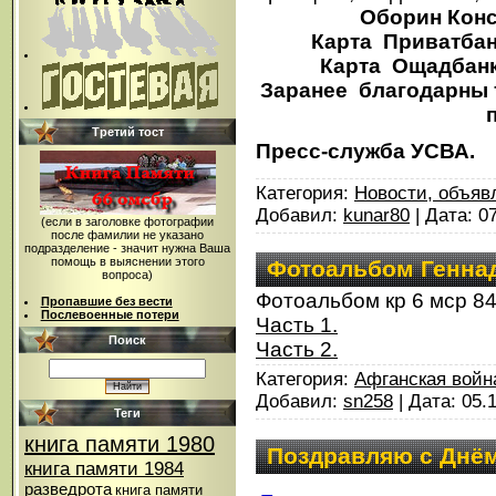
Оборин Конс
Карта Приватбанк
Карта Ощадбанка
Заранее благодарны т
Третий тост
Пресс-служба УСВА.
Категория:
Новости, объяв
Добавил:
kunar80
| Дата:
0
(если в заголовке фотографии
после фамилии не указано
подразделение - значит нужна Ваша
помощь в выяснении этого
Фотоальбом Генна
вопроса)
Фотоальбом кр 6 мср 8
Пропавшие без вести
Послевоенные потери
Часть 1.
Поиск
Часть 2.
Категория:
Афганская войн
Добавил:
sn258
| Дата:
05.
Теги
книга памяти 1980
Поздравляю с Днё
книга памяти 1984
разведрота
книга памяти