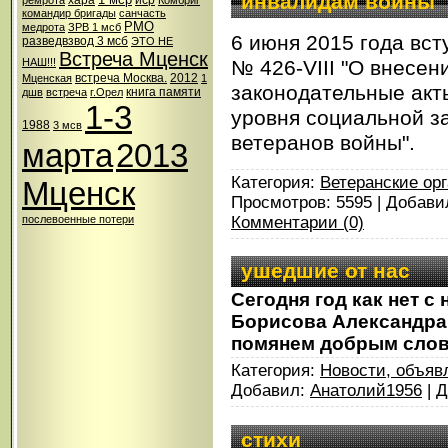
инвалидам войны
хара
иср
ремрота
Комбриг
командир бригады
санчасть
РМО
медрота
ЗРВ 1 мсб
6 июня 2015 года вст
разведвзвод 3 мсб
ЭТО НЕ
Встреча Мценск
№ 426-VIII "О внесен
НАШ!!!
встреча Москва.
2012
Мценская
1
законодательные акт
книга памяти
дшв
встреча
г.Орел
1-3
уровня социальной з
1988
3 мсв
ветеранов войны".
марта
2013
Категория:
Ветеранские ор
Мценск
Просмотров: 5595 | Добави
Комментарии (0)
послевоенные потери
ушедшие от нас
Сегодня год как нет с
Борисова Александра
помянем добрым слово
Категория:
Новости, объяв
Добавил:
Анатолий1956
| 
стихи