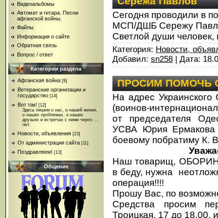
Сережа Павлов
Видеоальбомы
Автомат и гитара. Песни
Сегодня проводили в по
афганской войны.
МСП/ДШБ Сережу Павл
Файлы
Светлой души человек, п
Информация о сайте
Обратная связь
Категория:
Новости, объяв
Вопрос / ответ
Добавил:
sn258
| Дата:
18.
Категории раздела
Афганская война
ПРОСИМ ПОМОЧЬ 
[9]
Ветеранские организации и
На адрес Украинского
государство
[14]
Вот так!
[12]
(воинов-интернациона
Здесь пишем о нас, о нашей жизни,
о наших проблемах, о наших
от председателя Оде
друзьях и встречах с ними через ...
лет.
УСВА Юрия Ермакова 
Новости, объявления
[23]
боевому побратиму К. В
От администрации сайта
[11]
Уважа
Поздравляем!
[13]
Наш товарищ, ОБОРИН 
Общение
в беду, нужна неотло
операция!!!!
Прошу Вас, по возмож
Средства просим пер
Троицкая, 17 до 18.00, 