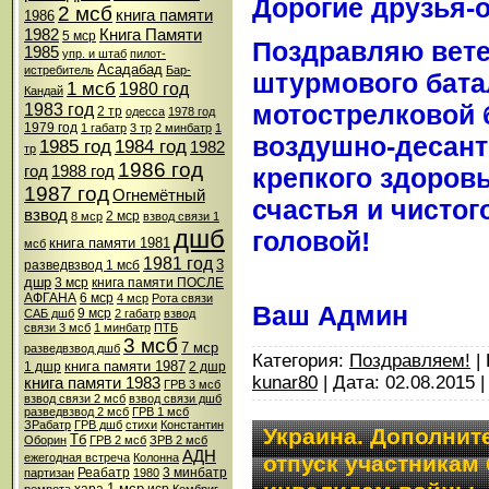
Дорогие друзья-
2 мсб
книга памяти
1986
1982
Книга Памяти
5 мср
Поздравляю вете
1985
упр. и штаб
пилот-
Асадабад
истребитель
Бар-
штурмового бата
1 мсб
1980 год
Кандай
мотострелковой 
1983 год
2 тр
одесса
1978 год
1979 год
1 габатр
3 тр
2 минбатр
1
воздушно-десант
1985 год
1984 год
1982
тр
1986 год
крепкого здоровь
год
1988 год
1987 год
Огнемётный
счастья и чистог
взвод
2 мср
8 мср
взвод связи 1
дшб
головой!
книга памяти 1981
мсб
1981 год
3
разведвзвод 1 мсб
дшр
3 мср
книга памяти ПОСЛЕ
АФГАНА
6 мср
4 мср
Рота связи
Ваш Админ
9 мср
САБ дшб
2 габатр
взвод
связи 3 мсб
1 минбатр
ПТБ
3 мсб
7 мср
разведвзвод дшб
Категория:
Поздравляем!
| 
книга памяти 1987
1 дшр
2 дшр
kunar80
| Дата:
02.08.2015
книга памяти 1983
ГРВ 3 мсб
взвод связи 2 мсб
взвод связи дшб
разведвзвод 2 мсб
ГРВ 1 мсб
ЗРабатр
ГРВ дшб
стихи
Константин
Украина. Дополни
Тб
Оборин
ГРВ 2 мсб
ЗРВ 2 мсб
АДН
ежегодная встреча
Колонна
отпуск участникам
Реабатр
3 минбатр
партизан
1980
1 мср