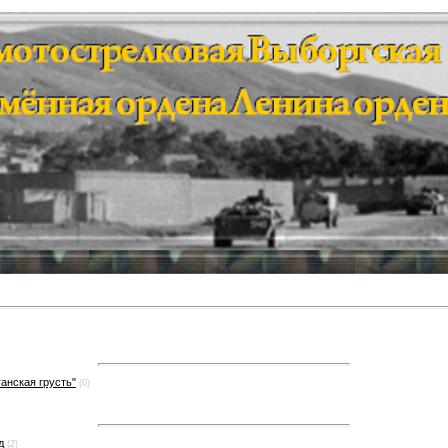
ганская грусть"
(0)
д
(2)