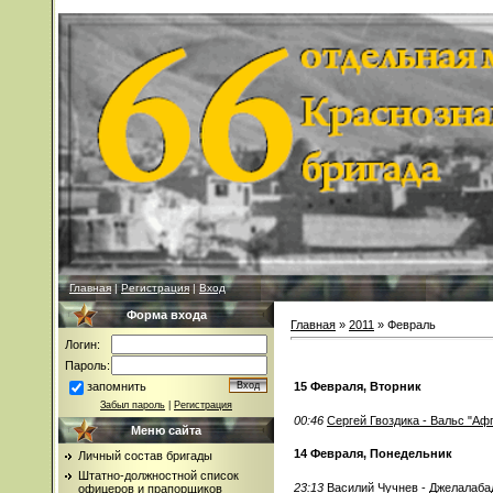
Главная
|
Регистрация
|
Вход
Форма входа
Главная
»
2011
»
Февраль
Логин:
Пароль:
запомнить
15 Февраля, Вторник
Забыл пароль
|
Регистрация
00:46
Сергей Гвоздика - Вальс "Аф
Меню сайта
14 Февраля, Понедельник
Личный состав бригады
Штатно-должностной список
23:13
Василий Чучнев - Джелалаба
офицеров и прапорщиков