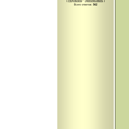
[
·
]
Результаты
Проголосовать
Всего ответов:
562