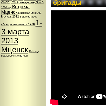
бригады
РМО
разведвзвод 3 мсб
ОМСП.
Встреча
2000 год
Мценск
встреча
Мценская
Москва.
2012
1 дшв
встреча
1-
книга памяти 1988
г.Орел
3 марта
2013
Мценск
2014 год
послевоенные потери