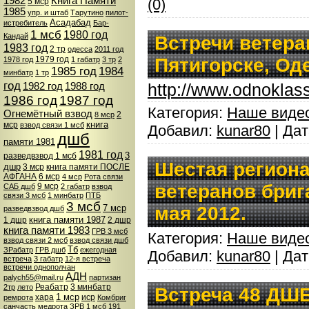
1982
Книга Памяти
(0)
5 мср
1985
упр. и штаб
Тарутино
пилот-
Асадабад
истребитель
Бар-
1 мсб
1980 год
Кандай
Встречи ветера
1983 год
2 тр
одесса
2011 год
1979 год
Пятигорске, Од
1978 год
1 габатр
3 тр
2
1985 год
1984
минбатр
1 тр
год
http://www.odnoklas
1982 год
1988 год
1986 год
1987 год
Категория:
Наше виде
Огнемётный взвод
2
8 мср
книга
мср
взвод связи 1 мсб
Добавил:
kunar80
| Да
дшб
памяти 1981
1981 год
3
разведвзвод 1 мсб
Шестая региона
дшр
3 мср
книга памяти ПОСЛЕ
АФГАНА
6 мср
4 мср
Рота связи
ветеранов бриг
9 мср
САБ дшб
2 габатр
взвод
связи 3 мсб
1 минбатр
ПТБ
3 мсб
7 мср
мая 2012.
разведвзвод дшб
книга памяти 1987
1 дшр
2 дшр
книга памяти 1983
ГРВ 3 мсб
Категория:
Наше виде
взвод связи 2 мсб
взвод связи дшб
Тб
ЗРабатр
ГРВ дшб
ежегодная
Добавил:
kunar80
| Да
встреча
3 габатр
12-я встреча
встречи однополчан
АДН
palych55@mail.ru
партизан
Реабатр
3 минбатр
2тр
лето
Встреча 48 ДШБ
1 мср
хара
иср
ремрота
Комбриг
санчасть
медрота
ЗРВ 1 мсб
191