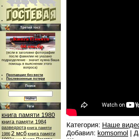
Третий тост
(если в заголовке фотографии
после фамилии не указано
подразделение - значит нужна Ваша
помощь в выяснении этого
вопроса)
Пропавшие без вести
Послевоенные потери
Поиск
Теги
книга памяти 1980
книга памяти 1984
Категория:
Наше виде
разведрота
книга памяти
Добавил:
komsomol
| Д
2 мсб
книга памяти
1986