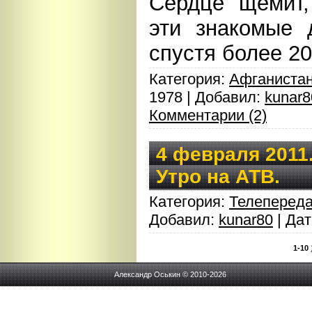
Сердце щемит,
эти знакомые 
спустя более 20
Категория:
Афганистан
1978 | Добавил:
kunar8
Комментарии (2)
4 февраля 2011
Утро на АТВ.
Категория:
Телеперед
Добавил:
kunar80
| Да
1-10
Александр Оськин © 2010-2026