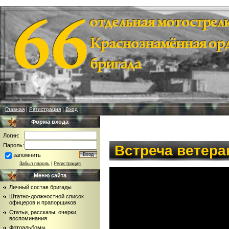
Главная
|
Регистрация
|
Вход
Форма входа
Логин:
Пароль:
Встреча ветера
запомнить
Забыл пароль
|
Регистрация
Меню сайта
Личный состав бригады
Штатно-должностной список
офицеров и прапорщиков
Статьи, рассказы, очерки,
воспоминания
Фотоальбомы