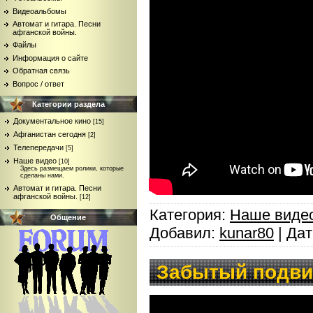
Видеоальбомы
Автомат и гитара. Песни
афганской войны.
Файлы
Информация о сайте
Обратная связь
Вопрос / ответ
Категории раздела
Документальное кино
[15]
Афганистан сегодня
[2]
Телепередачи
[5]
Наше видео
[10]
Здесь размещаем ролики, которые
сделаны нами.
Автомат и гитара. Песни
афганской войны.
[12]
Категория:
Наше виде
Общение
Добавил:
kunar80
| Да
Забытый подвиг