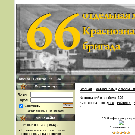
Главная
|
Регистрация
|
Вход
Форма входа
Главная
»
Фотоальбом
»
Альбомы п
Логин:
Фотографий в альбоме
:
129
Пароль:
Сортировать по
:
Дате
·
Рейтингу
·
запомнить
Забыл пароль
|
Регистрация
Меню сайта
1984 офицеры ремр
Личный состав бригады
Ремонтная рота
Штатно-должностной список
офицеров и прапорщиков