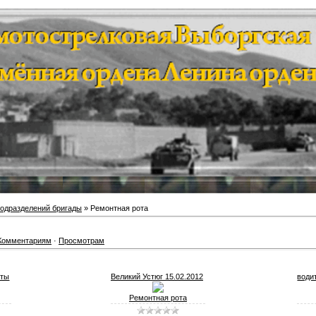
одразделений бригады
» Ремонтная рота
Комментариям
·
Просмотрам
оты
Великий Устюг 15.02.2012
води
Ремонтная рота