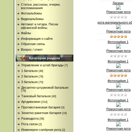
Лагман
Статьи, рассказы, очерки,
воспоминания
Ремонтная рота
Фотоальбомы
Видеоальбомы
рота материального об
Автомат и гитара. Песни
афганской войны.
Ремонтная рота
Файлы
Информация о сайте
Фотография 1
Обратная связь
Вопрос / ответ
Ремонтная рота
Категории раздела
Фотография 1
Управление и штаб бригады
[7]
Ремонтная рота
1 батальон
[48]
2 батальон
[78]
Фотография 1
3 батальон
[70]
Десантно-штурмовой батальон
Ремонтная рота
[79]
Танковый батальон
[40]
Фотография 1
Артдивизион
[214]
Противотанковая батарея
[0]
Ремонтная рота
Зенитно-ракетная батарея
[16]
Разведрота
[56]
Фотография 1
Рота связи
[2]
Ремонтная рота
Инженерно-сапёрная рота
[2]