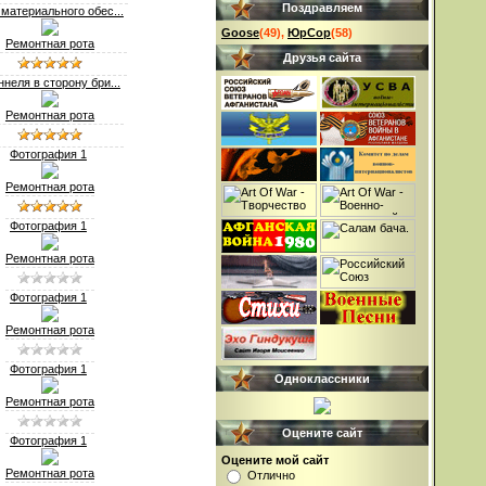
Поздравляем
 материального обес...
Goose
(49)
,
ЮрСор
(58)
Ремонтная рота
Друзья сайта
ннеля в сторону бри...
Ремонтная рота
Фотография 1
Ремонтная рота
Фотография 1
Ремонтная рота
Фотография 1
Ремонтная рота
Фотография 1
Одноклассники
Ремонтная рота
Оцените сайт
Фотография 1
Оцените мой сайт
Ремонтная рота
Отлично