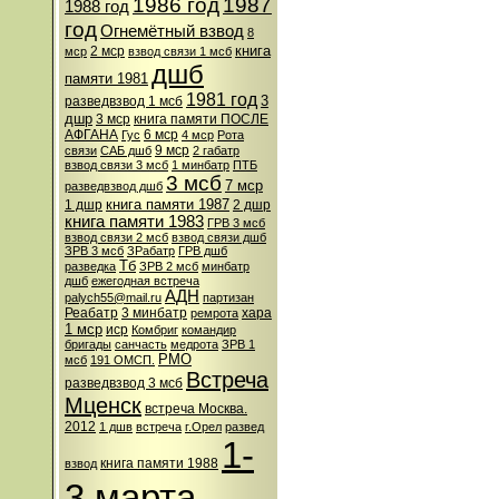
1986 год
1987
1988 год
год
Огнемётный взвод
8
книга
2 мср
мср
взвод связи 1 мсб
дшб
памяти 1981
1981 год
3
разведвзвод 1 мсб
дшр
3 мср
книга памяти ПОСЛЕ
АФГАНА
6 мср
Гус
4 мср
Рота
9 мср
связи
САБ дшб
2 габатр
взвод связи 3 мсб
1 минбатр
ПТБ
3 мсб
7 мср
разведвзвод дшб
книга памяти 1987
1 дшр
2 дшр
книга памяти 1983
ГРВ 3 мсб
взвод связи 2 мсб
взвод связи дшб
ЗРВ 3 мсб
ЗРабатр
ГРВ дшб
Тб
разведка
ЗРВ 2 мсб
минбатр
дшб
ежегодная встреча
АДН
palych55@mail.ru
партизан
Реабатр
3 минбатр
хара
ремрота
1 мср
иср
Комбриг
командир
бригады
санчасть
медрота
ЗРВ 1
РМО
мсб
191 ОМСП.
Встреча
разведвзвод 3 мсб
Мценск
встреча Москва.
2012
1 дшв
встреча
г.Орел
развед
1-
книга памяти 1988
взвод
3 марта