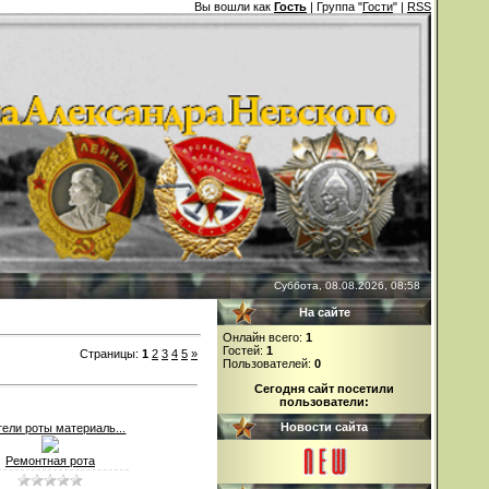
Вы вошли как
Гость
| Группа "
Гости
" |
RSS
Суббота, 08.08.2026, 08:58
На сайте
Онлайн всего:
1
Гостей:
1
Страницы
:
1
2
3
4
5
»
Пользователей:
0
Сегодня сайт посетили
пользователи:
Новости сайта
тели роты материаль...
Ремонтная рота