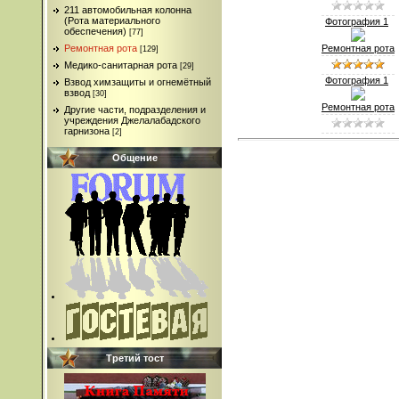
211 автомобильная колонна
(Рота материального
Фотография 1
обеспечения)
[77]
Ремонтная рота
Ремонтная рота
[129]
Медико-санитарная рота
[29]
Фотография 1
Взвод химзащиты и огнемётный
взвод
[30]
Ремонтная рота
Другие части, подразделения и
учреждения Джелалабадского
гарнизона
[2]
Общение
Третий тост