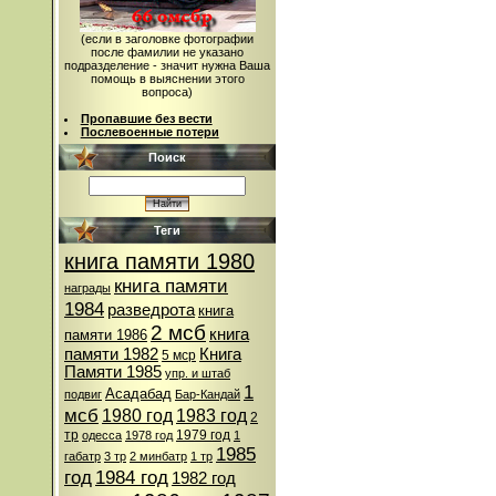
(если в заголовке фотографии
после фамилии не указано
подразделение - значит нужна Ваша
помощь в выяснении этого
вопроса)
Пропавшие без вести
Послевоенные потери
Поиск
Теги
книга памяти 1980
книга памяти
награды
1984
разведрота
книга
2 мсб
книга
памяти 1986
памяти 1982
Книга
5 мср
Памяти 1985
упр. и штаб
1
Асадабад
подвиг
Бар-Кандай
мсб
1980 год
1983 год
2
тр
1979 год
одесса
1978 год
1
1985
габатр
3 тр
2 минбатр
1 тр
год
1984 год
1982 год