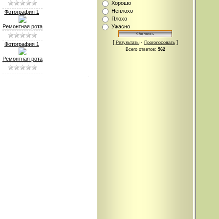
Хорошо
Неплохо
Фотография 1
Плохо
Ремонтная рота
Ужасно
[
·
]
Результаты
Проголосовать
Фотография 1
Всего ответов:
562
Ремонтная рота