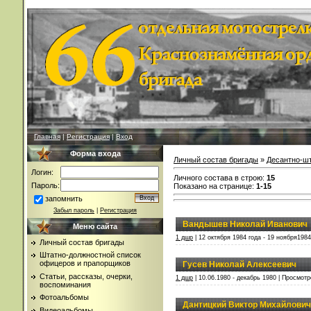
Главная
|
Регистрация
|
Вход
Форма входа
Личный состав бригады
»
Десантно-ш
Логин:
Личного состава в строю
:
15
Пароль:
Показано на странице
:
1-15
запомнить
Забыл пароль
|
Регистрация
Вандышев Николай Иванович
Меню сайта
1 дшр
| 12 октября 1984 года - 19 ноября1984
Личный состав бригады
Штатно-должностной список
офицеров и прапорщиков
Гусев Николай Алексеевич
Статьи, рассказы, очерки,
1 дшр
| 10.06.1980 - декабрь 1980 | Просмотр
воспоминания
Фотоальбомы
Дантицкий Виктор Михайлович
Видеоальбомы