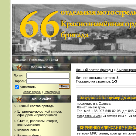
Главная
|
Регистрация
|
Вход
Форма входа
Личный состав бригады
»
3 мотострел
Логин:
Личного состава в строю
:
3
Пароль:
Показано на странице
:
1-3
запомнить
Забыл пароль
|
Регистрация
Закружный Владимир Дмитри
Меню сайта
проживаю в г. Одесса.
Личный состав бригады
Женат, имею дочь.
Тел. моб. +38-097-548-02-08, д.т. 048-
Штатно-должностной список
офицеров и прапорщиков
взвод связи 3 мсб
| 24 октября 1984 г. - 24 а
Статьи, рассказы, очерки,
воспоминания
КИРИЕНКО АЛЕКСАНДР НИКО
Фотоальбомы
ветеран МЧС, женат, трое детей, живу 
Видеоальбомы