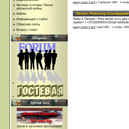
взвод связи 3 мсб
| 3 февраля 1985 - 4 ноябр
Автомат и гитара. Песни
афганской войны.
Люткус Реинхолд Альгирдович
Файлы
Живу в Латвия г Рига женат есть два
Информация о сайте
привет! т.+37126459514 Email reinislut
Обратная связь
взвод связи 3 мсб
| март1980 - 1 ноябрь 1981
Вопрос / ответ
Общение
Третий тост
(если в заголовке фотографии