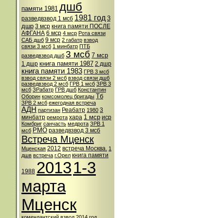
дшб
памяти 1981
1981 год
3
разведвзвод 1 мсб
дшр
3 мср
книга памяти ПОСЛЕ
АФГАНА
6 мср
4 мср
Рота связи
9 мср
САБ дшб
2 габатр
взвод
связи 3 мсб
1 минбатр
ПТБ
3 мсб
7 мср
разведвзвод дшб
книга памяти 1987
1 дшр
2 дшр
книга памяти 1983
ГРВ 3 мсб
взвод связи 2 мсб
взвод связи дшб
разведвзвод 2 мсб
ГРВ 1 мсб
ЗРВ 3
мсб
ЗРабатр
ГРВ дшб
Константин
Тб
Оборин
комсомолец бригады
ЗРВ 2 мсб
ежегодная встреча
АДН
Реабатр
3
партизан
1980
1 мср
минбатр
хара
иср
ремрота
Комбриг
санчасть
медрота
ЗРВ 1
РМО
разведвзвод 3 мсб
мсб
Встреча Мценск
2012
встреча Москва.
Мценская
1
книга памяти
дшв
встреча
г.Орел
2013
1-3
1988
марта
Мценск
комендантский взвод
2014 год