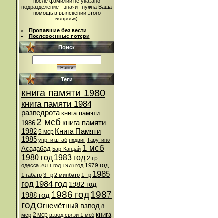
после фамилии не указано
подразделение - значит нужна Ваша
помощь в выяснении этого
вопроса)
Пропавшие без вести
Послевоенные потери
Поиск
Теги
книга памяти 1980
книга памяти 1984
разведрота
книга памяти
2 мсб
книга памяти
1986
1982
Книга Памяти
5 мср
1985
упр. и штаб
подвиг
Тарутино
1 мсб
Асадабад
Бар-Кандай
1980 год
1983 год
2 тр
1979 год
одесса
2011 год
1978 год
1985
1 габатр
3 тр
2 минбатр
1 тр
год
1984 год
1982 год
1986 год
1987
1988 год
год
Огнемётный взвод
8
книга
2 мср
мср
взвод связи 1 мсб