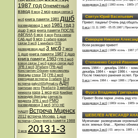
1987 год
разведвзвод 3 мсб
| 1983 осень - 1985г | 
Огнемётный
взвод
2 мср
8 мср
взвод связи 1
дшб
Святун Юрий Васильевич
книга памяти 1981
мсб
Привет. пацаны! Очень рад общат
1981 год
3
разведвзвод 1 мсб
8 мср
| 11.11.1985 - 05.05.1987 | Просмотр
дшр
3 мср
книга памяти ПОСЛЕ
АФГАНА
6 мср
4 мср
Рота связи
9 мср
САБ дшб
2 габатр
взвод
Скворцов Николаи Алексан
связи 3 мсб
1 минбатр
ПТБ
Всеи разведке привет!
3 мсб
7 мср
разведвзвод дшб
разведвзвод 3 мсб
| 1985г осень - 1987 | 
книга памяти 1987
1 дшр
2 дшр
книга памяти 1983
ГРВ 3 мсб
Степаненко Сергей Иванови
взвод связи 2 мсб
взвод связи дшб
ЗРВ 3 мсб
ЗРабатр
ГРВ дшб
июнь 1984 г. - декабрь 1984 г. - ко
Константин Оборин
комсомолец
декабрь 1984 г. - март 1986 г. - на
Тб
бригады
стихи
ГРВ 2 мсб
После тяжелого ранения ослеп. Пр
ежегодная встреча
3 габатр
12-я
9 мср
| июнь 1984 г. - март 1986 г. | Прос
АДН
встреча
palych55@mail.ru
Реабатр
3 минбатр
партизан
лето
1 мср
хара
иср
Фурса Владимир Григорьев
ремрота
Комбриг
командир бригады
санчасть
Привет Всем парни ,очень рад что
РМО
медрота
ЗРВ 1 мсб
разведвзвод 3 мсб
| 1983г осень - 1985г 
разведвзвод 3 мсб
ЭТО НЕ
Встреча Мценск
НАШ!!!
ШЕВЕЛЁВ АЛЕКСАНДР АН
2012
встреча Москва.
1 дшв
книга памяти 1988
встреча
г.Орел
Мужчинам- разведчикам огромный пр
всех земных благ.... Крепко обнима
2013
1-3
разведвзвод 3 мсб
| 03. августа. 1985 г. -
3 мсв