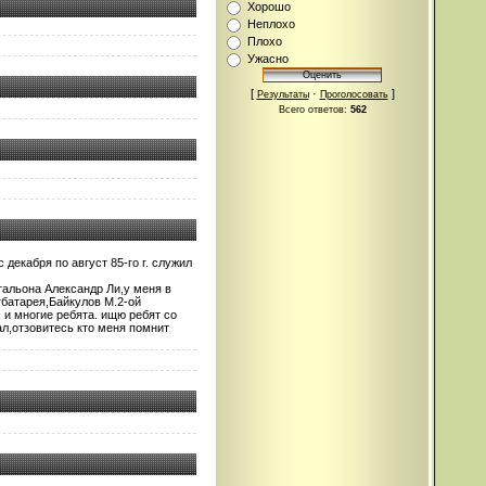
Хорошо
Неплохо
Плохо
Ужасно
[
·
]
Результаты
Проголосовать
Всего ответов:
562
декабря по август 85-го г. служил
тальона Александр Ли,у меня в
тбатарея,Байкулов М.2-ой
 и многие ребята. ищю ребят со
ал,отзовитесь кто меня помнит