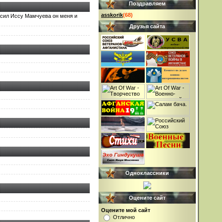
Поздравляем
asskorik
(68)
росил Иссу Мамчуева он меня и
Друзья сайта
Одноклассники
Оцените сайт
Оцените мой сайт
Отлично