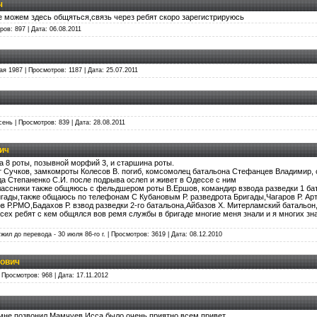
ч
е можем здесь общяться,связь через ребят скоро зарегистрируюсь
ров: 897 | Дата:
06.08.2011
мая 1987 | Просмотров: 1187 | Дата:
25.07.2011
осень | Просмотров: 839 | Дата:
28.08.2011
ич
а 8 роты, позывной морфий 3, и старшина роты.
 Сучков, замкомроты Колесов В. погиб, комсомолец батальона Стефанцев Владимир, с 
да Степаненко С.И. после подрыва ослеп и живет в Одессе с ним
классники также общяюсь с фельдшером роты В.Ершов, командир взвода разведки 1 ба
игады,также общаюсь по телефонам С Кубановым Р. разведрота Бригады,Чагаров Р. Ар
 Р.РМО,Бадахов Р. взвод разведки 2-го батальона,Айбазов Х. Митерламский батальон,
всех ребят с кем общялся вов ремя службы в бригаде многие меня знали и я многих зн
ужил до перевода - 30 июля 86-го г. | Просмотров: 3619 | Дата:
08.12.2010
ович
 | Просмотров: 968 | Дата:
17.11.2012
 мне позвонил Мамчуев Исса было очень приятно,всем привет