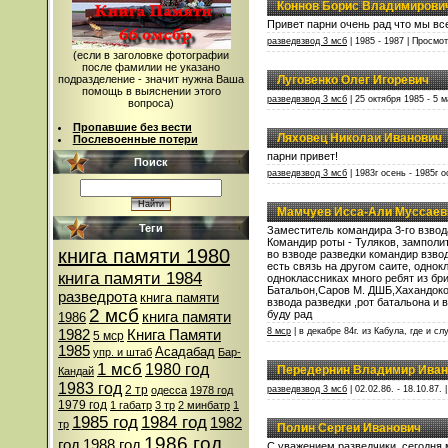
Коннов Борис Владимирови
Привет парни очень рад что мы вс
разведвзвод 3 мсб
| 1985 - 1987 | Просмот
(если в заголовке фотографии
после фамилии не указано
подразделение - значит нужна Ваша
Луговенко Олег Игоревич
помощь в выяснении этого
разведвзвод 3 мсб
| 25 октября 1985 - 5 
вопроса)
Пропавшие без вести
Ляховец Николаи Иванович
Послевоенные потери
парни привет!
Поиск
разведвзвод 3 мсб
| 1983г осень - 1985г 
Мамчуев Исса-Али Муссаев
Теги
Заместитель командира 3-го взвод
Командир роты - Туляков, замполит
книга памяти 1980
во взводе разведки командир взво
есть связь на другом саите, одно
книга памяти 1984
одноклассниках много ребят из бр
Батальон,Саров М. ДШБ,Хахандоков
разведрота
книга памяти
взвода разведки ,рот батальона и 
2 мсб
буду рад
книга памяти
1986
8 мср
| в декабре 84г. из Кабула, где и сл
1982
Книга Памяти
5 мср
1985
Асадабад
упр. и штаб
Бар-
1 мсб
1980 год
Передернин Владимир Иван
Кандай
1983 год
2 тр
одесса
1978 год
разведвзвод 3 мсб
| 02.02.86. - 18.10.87.
1979 год
1 габатр
3 тр
2 минбатр
1
1985 год
1984 год
1982
тр
Полин Сергеи Иванович
1986 год
год
1988 год
С уважением разведчики ,сегодня