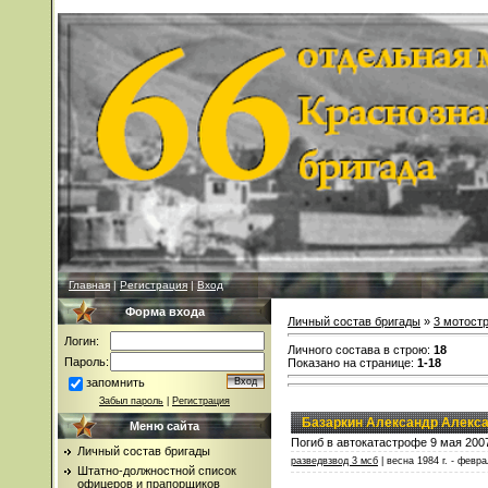
Главная
|
Регистрация
|
Вход
Форма входа
Личный состав бригады
»
3 мотост
Логин:
Личного состава в строю
:
18
Пароль:
Показано на странице
:
1-18
запомнить
Забыл пароль
|
Регистрация
Базаркин Александр Алекс
Меню сайта
Погиб в автокатастрофе 9 мая 2007
Личный состав бригады
разведвзвод 3 мсб
| весна 1984 г. - февра
Штатно-должностной список
офицеров и прапорщиков