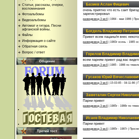
Базиев Аслан Фицевич
Статьи, рассказы, очерки,
воспоминания
очень приятно что есть саит бриг
зарегистрировал
Фотоальбомы
разведвзвод 3 мсб
| 1984 - маи 1986 | Пр
Видеоальбомы
Автомат и гитара. Песни
афганской войны.
Богдель Владимир Петрови
Файлы
Привет всем пацаны!я внес некото
Информация о сайте
разведвзвод 3 мсб
| 1983г осень - 1985 о
Обратная связь
Вопрос / ответ
Горелов Владимир Владим
всем парням привет рад вас видет
Общение
разведвзвод 3 мсб
| 1985 - 1986 по тяжел
Гусаков Юрий Вячеславови
разведвзвод 3 мсб
| 15-03-85 - 04-11-86 |
Заметалин Сергеи Николае
Парни привет
разведвзвод 3 мсб
| 1985г - 1986г по тяж
Исаев Владимир Николаеви
Парни привет
разведвзвод 3 мсб
| 1985г - 1987г | Просм
Третий тост