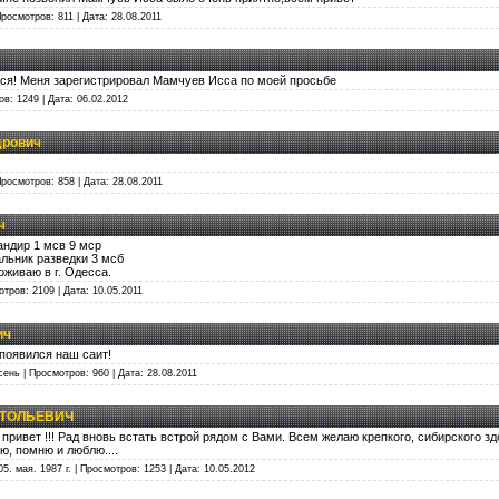
Просмотров: 811 | Дата:
28.08.2011
ься! Меня зарегистрировал Мамчуев Исса по моей просьбе
ов: 1249 | Дата:
06.02.2012
дрович
Просмотров: 858 | Дата:
28.08.2011
ч
мандир 1 мсв 9 мср
чальник разведки 3 мсб
оживаю в г. Одесса.
мотров: 2109 | Дата:
10.05.2011
ич
 появился наш саит!
осень | Просмотров: 960 | Дата:
28.08.2011
АТОЛЬЕВИЧ
ивет !!! Рад вновь встать встрой рядом с Вами. Всем желаю крепкого, сибирского здо
ю, помню и люблю....
 05. мая. 1987 г. | Просмотров: 1253 | Дата:
10.05.2012