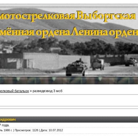
релковый батальон
» разведвзвод 3 мсб
андрович
 года.
ль 1986 г. | Просмотров: 1126 | Дата:
10.07.2012