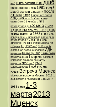
дшб
книга памяти 1981
мсб
1981 год
3
разведвзвод 1 мсб
дшр
3 мср
книга памяти ПОСЛЕ
АФГАНА
6 мср
4 мср
Рота связи
9 мср
САБ дшб
2 габатр
взвод
связи 3 мсб
1 минбатр
ПТБ
3 мсб
7 мср
разведвзвод дшб
книга памяти 1987
1 дшр
2 дшр
книга памяти 1983
ГРВ 3 мсб
взвод связи 2 мсб
взвод связи дшб
разведвзвод 2 мсб
ГРВ 1 мсб
ЗРабатр
ГРВ дшб
стихи
Константин
Тб
Оборин
ГРВ 2 мсб
ЗРВ 2 мсб
АДН
ежегодная встреча
Колонна
Реабатр
3 минбатр
партизан
1980
1 мср
хара
иср
ремрота
Комбриг
командир бригады
санчасть
РМО
медрота
ЗРВ 1 мсб
разведвзвод 3 мсб
ЭТО НЕ
Встреча Мценск
НАШ!!!
встреча Москва.
2012
Мценская
1
книга памяти
дшв
встреча
г.Орел
1-3
1988
3 мсв
марта
2013
Мценск