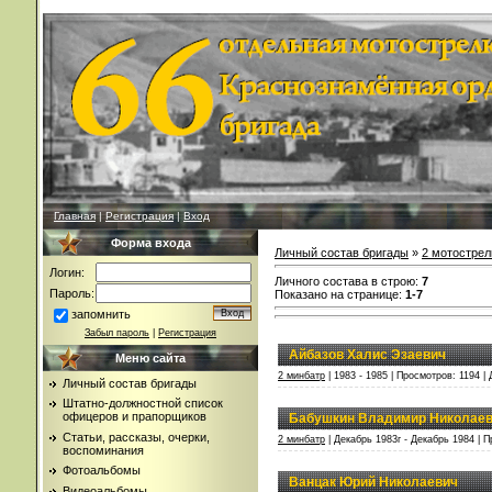
Главная
|
Регистрация
|
Вход
Форма входа
Личный состав бригады
»
2 мотострел
Логин:
Личного состава в строю
:
7
Пароль:
Показано на странице
:
1-7
запомнить
Забыл пароль
|
Регистрация
Айбазов Халис Эзаевич
Меню сайта
2 минбатр
| 1983 - 1985 | Просмотров: 1194 |
Личный состав бригады
Штатно-должностной список
офицеров и прапорщиков
Бабушкин Владимир Николае
Статьи, рассказы, очерки,
2 минбатр
| Декабрь 1983г - Декабрь 1984 | П
воспоминания
Фотоальбомы
Ванцак Юрий Николаевич
Видеоальбомы