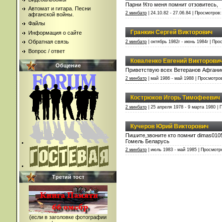
Парни !Кто меня помнит отзовитесь,
Автомат и гитара. Песни
2 минбатр
| 24.10.82 - 27.06.84 | Просмотров:
афганской войны.
Файлы
Гранкин Сергей Викторович
Информация о сайте
Обратная связь
2 минбатр
| октябрь 1982г - июнь 1984г | Про
Вопрос / ответ
Коваленко Евгений Викторови
Общение
Приветствую всех Ветеранов Афганис
2 минбатр
| май 1986 - май 1988 | Просмотров
Кострюков Игорь Тимофеевич
2 минбатр
| 25 апреля 1978 - 9 марта 1980 | 
Кучеров Юрий Викторович
Пишите,звоните кто помнит dimas010
Гомель Беларусь
2 минбатр
| июль 1983 - май 1985 | Просмотр
Третий тост
(если в заголовке фотографии