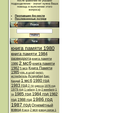
после фамилии не указано
подразделение - значит нужна Ваша
помощь в выяснении этого
вопроса)
Пропавшие без вести
Послевоенные потери
Поиск
Теги
книга памяти 1980
книга памяти 1984
разведрота
книга памяти
2 мсб
книга памяти
1986
1982
Книга Памяти
5 мср
1985
упр. и штаб
пилот-
Асадабад
истребитель
Бар-
1 мсб
1980 год
Кандай
1983 год
2 тр
одесса
1978 год
1979 год
1 габатр
3 тр
2 минбатр
1
1985 год
1984 год
1982
тр
1986 год
год
1988 год
1987 год
Огнемётный
взвод
2 мср
8 мср
взвод связи 1